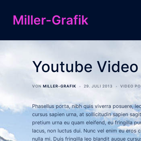
Zum
Inhalt
Miller-Grafik
springen
Youtube Video
VON
MILLER-GRAFIK
29. JULI 2013
VIDEO P
Phasellus porta, nibh quis viverra posuere, lec
cursus sapien urna, at sollicitudin sapien sag
pretium urna eu quam eleifend, eu fringilla pu
lacus, non luctus dui. Nunc vel enim eu eros
nulla mi. Duis fringilla leo blandit augue cursus