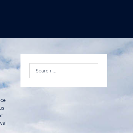
Search…
sce
us
at
vel